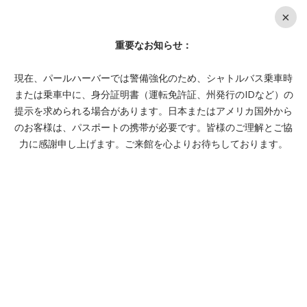
En
×
チケット購
重要なお知らせ：
MENU
入
現在、パールハーバーでは警備強化のため、シャトルバス乗車時
または乗車中に、身分証明書（運転免許証、州発行のIDなど）の
提示を求められる場合があります。日本またはアメリカ国外から
のお客様は、パスポートの携帯が必要です。皆様のご理解とご協
力に感謝申し上げます。ご来館を心よりお待ちしております。
VISIT USS MISSOURI AT PEARL
HARBOR: VISIT & VOLUNTEER
Posted on 12/7/23.
By Jared Dillingham
EVERYTHING YOU NEED TO KNOW ABOUT